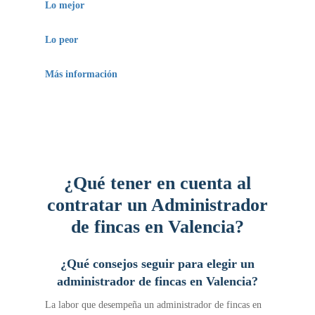
Lo mejor
polígonos industriales.
Proporciona suficiente información de sus
Lo peor
especialistas.
El índice de precios que maneja es alto.
Más información
Cuenta con los servicios profesionales de
administradores de fincas, abogados y arquitectos.
Por ese motivo, proporcionan servicios en
diferentes áreas de la gestoría y administración.
¿Qué tener en cuenta al
contratar un Administrador
de fincas en Valencia?
¿Qué consejos seguir para elegir un
administrador de fincas en Valencia?
La labor que desempeña un administrador de fincas en