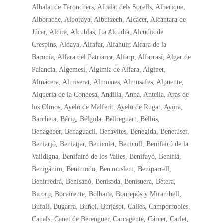
Albalat de Taronchers, Albalat dels Sorells, Alberique,
Alborache, Alboraya, Albuixech, Alcácer, Alcántara de
Júcar, Alcira, Alcublas, La Alcudia, Alcudia de
Crespins, Aldaya, Alfafar, Alfahuir, Alfara de la
Baronía, Alfara del Patriarca, Alfarp, Alfarrasí, Algar de
Palancia, Algemesí, Algimia de Alfara, Alginet,
Almácera, Almiserat, Almoines, Almusafes, Alpuente,
Alquería de la Condesa, Andilla, Anna, Antella, Aras de
los Olmos, Ayelo de Malferit, Ayelo de Rugat, Ayora,
Barcheta, Bárig, Bélgida, Bellreguart, Bellús,
Benagéber, Benaguacil, Benavites, Benegida, Benetúser,
Beniarjó, Beniatjar, Benicolet, Benicull, Benifairó de la
Valldigna, Benifairó de los Valles, Benifayó, Beniflá,
Benigánim, Benimodo, Benimuslem, Beniparrell,
Benirredrá, Benisanó, Benisoda, Benisuera, Bétera,
Bicorp, Bocairente, Bolbaite, Bonrepós y Mirambell,
Bufali, Bugarra, Buñol, Burjasot, Calles, Camporrobles,
Canals, Canet de Berenguer, Carcagente, Cárcer, Carlet,