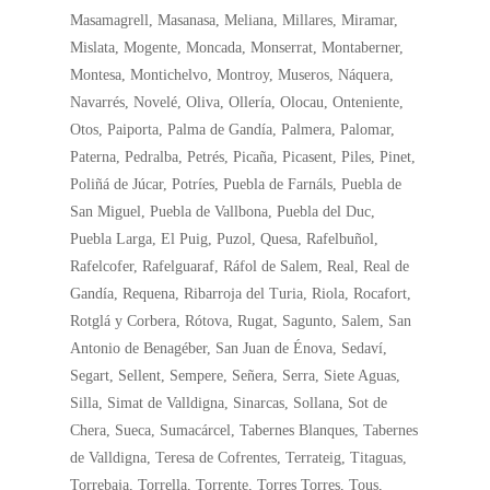
Masamagrell, Masanasa, Meliana, Millares, Miramar,
Mislata, Mogente, Moncada, Monserrat, Montaberner,
Montesa, Montichelvo, Montroy, Museros, Náquera,
Navarrés, Novelé, Oliva, Ollería, Olocau, Onteniente,
Otos, Paiporta, Palma de Gandía, Palmera, Palomar,
Paterna, Pedralba, Petrés, Picaña, Picasent, Piles, Pinet,
Poliñá de Júcar, Potríes, Puebla de Farnáls, Puebla de
San Miguel, Puebla de Vallbona, Puebla del Duc,
Puebla Larga, El Puig, Puzol, Quesa, Rafelbuñol,
Rafelcofer, Rafelguaraf, Ráfol de Salem, Real, Real de
Gandía, Requena, Ribarroja del Turia, Riola, Rocafort,
Rotglá y Corbera, Rótova, Rugat, Sagunto, Salem, San
Antonio de Benagéber, San Juan de Énova, Sedaví,
Segart, Sellent, Sempere, Señera, Serra, Siete Aguas,
Silla, Simat de Valldigna, Sinarcas, Sollana, Sot de
Chera, Sueca, Sumacárcel, Tabernes Blanques, Tabernes
de Valldigna, Teresa de Cofrentes, Terrateig, Titaguas,
Torrebaja, Torrella, Torrente, Torres Torres, Tous,