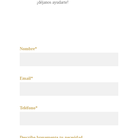
¡déjanos ayudarte!
Nombre*
Email*
Teléfono*
Describe brevemente tu necesidad