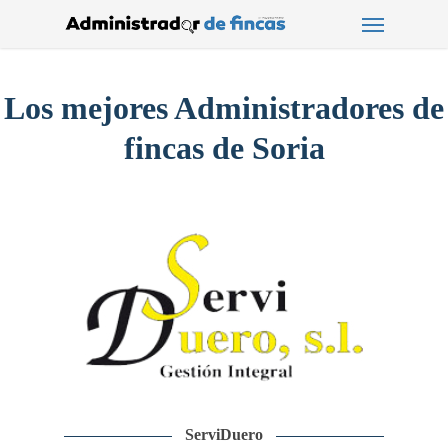
Menu
Skip
to
main
content
Los mejores Administradores de
fincas de Soria
ServiDuero