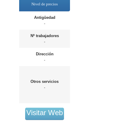
Nivel de precios
Antigüedad
-
Nº trabajadores
-
Dirección
-
Otros servicios
-
Visitar Web