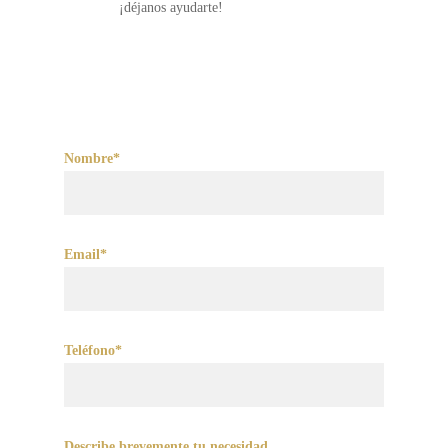
¡déjanos ayudarte!
Nombre*
Email*
Teléfono*
Describe brevemente tu necesidad