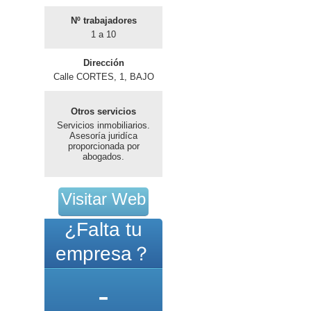
Nº trabajadores
1 a 10
Dirección
Calle CORTES, 1, BAJO
Otros servicios
Servicios inmobiliarios.
Asesoría juridíca
proporcionada por
abogados.
Visitar Web
¿Falta tu
empresa？
-