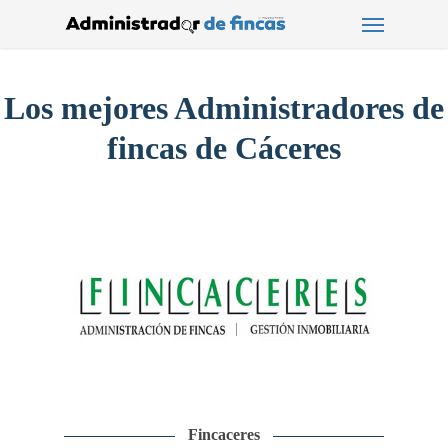
Menu
Skip
to
main
content
Los mejores Administradores de
fincas de Cáceres
Fincaceres