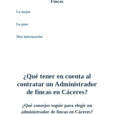
Fincas
Lo mejor
Proporciona suficiente información de sus
Lo peor
especialistas.
El precio de sus servicios es elevado.
Más información
Además de cotar con los servicios de
administradores de fincas, también cuentan con los
servicios de por lo menos un arquitecto. Por eso,
ofrecen una gama amplia de servicios en asesoría
técnica.
¿Qué tener en cuenta al
contratar un Administrador
de fincas en Cáceres?
¿Qué consejos seguir para elegir un
administrador de fincas en Cáceres?